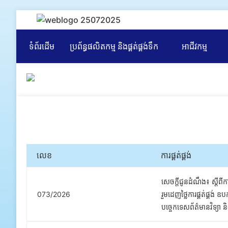
ទំព័រដើម
ប្រព័ន្ធផលិតកម្ម និងផ្គត់ផ្គង់ទឹក
អាជីវកម្ម
លេខ
ការផ្គត់ផ្គង់
សេចក្តីជូនដំណឹង៖ ស្តីពី
073/2026
រួមដេញថ្លៃការផ្គត់ផ្គង់ ឧប
បច្ចេកទេសព័ត៌មានវិទ្យា និង