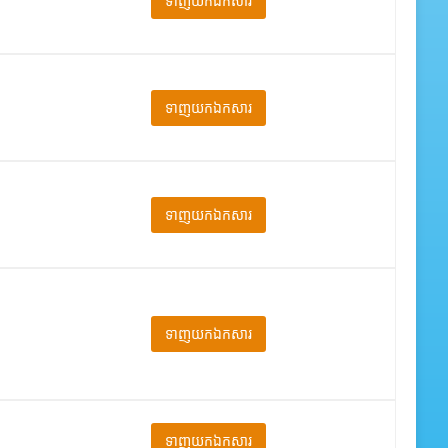
ទាញយកឯកសារ
ទាញយកឯកសារ
ទាញយកឯកសារ
ទាញយកឯកសារ
ទាញយកឯកសារ