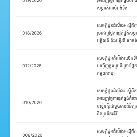
019/2026
រួមដេញថ្លៃការផ្គត់ផ្គង់បំព
សម្ភារតំណបំពង់ទឹក
សេចក្តីជូនដំណឹង៖ ស្តីពី
018/2026
រួមដេញថ្លៃការផ្គត់ផ្គង់សម្ភ
អគ្គីសនី និងមន្ទីរពិសោធន
សេចក្តីជូនដំណឹង(លើកទី២)
012/2026
អញ្ជើញចូលរួមពិគ្រោះថ្លៃ
កម្មឯករាជ្យ
សេចក្តីជូនដំណឹង៖ ស្តីពី
រួមដេញថ្លៃការផ្គត់ផ្គង់កំ
010/2026
ឧស្ម័នក្ល័រជាមួយការពិនិត្យ
និងប្រតិករគីមី
សេចក្តីជូនដំណឹង៖ ស្តីពី
008/2026