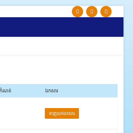
តកំណត់
ឯកសារ
ទាញយកឯកសារ