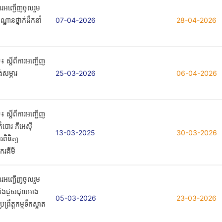
ការអញ្ជើញចូលរួម
សណ្ឋានថ្នាក់ដឹកនាំ
07-04-2026
28-04-2026
 ស្តីពីការអញ្ជើញ
ង់សម្ភារ
25-03-2026
06-04-2026
 ស្តីពីការអញ្ជើញ
កំបោរ ភីអេស៊ី
13-03-2025
30-03-2026
ពិនិត្យ
ិករគីមី
ការអញ្ជើញចូលរួម
ាំ និងជួសជុលអាង
05-03-2026
23-03-2026
រព្រឹត្តកម្មទឹកស្អាត