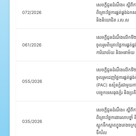
សេចក្តីជូនដំណឹង៖ ស្តីពី
072/2026
ពិគ្រោះថ្លៃការផ្គត់ផ្គង់ឯក
និងនិយោជិត រ.ស.ស
សេចក្តីជូនដំណឹងលើកទី២៖
061/2026
ចូលរួមពិគ្រោះថ្លៃការផ្គត់ផ្គ
ការិយាល័យ និងអនាម័យ
សេចក្តីជូនដំណឹងលើកទី២៖
ចូលរួមដេញថ្លៃការផ្គត់ផ្គង់
055/2026
(PAC) ឧស្ម័នក្ល័រជាមួយការ
បច្ចេកទេសធុងក្ល័រ និងប្រត
សេចក្តីជូនដំណឹង៖ ស្តីពី
ពិគ្រោះថ្លៃការងារលាបថ្ន
035/2026
ស្តុកទឹកស្អាតក្នុងរោងចក្រប្
ទឹកវិល