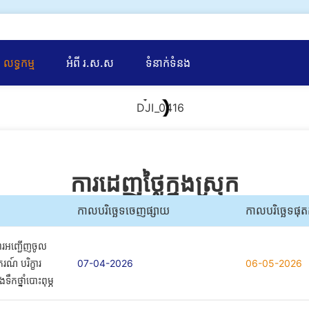
លទ្ធកម្ម
អំពី រ.ស.ស
ទំនាក់ទំនង
ការដេញថ្លៃក្នងស្រុក
កាលបរិច្ឆេទចេញផ្សាយ
កាលបរិច្ឆេទផុ
ការអញ្ជើញចូល
ករណ៍ បរិក្ខារ
07-04-2026
06-05-2026
ទឹកថ្នាំបោះពុម្ភ