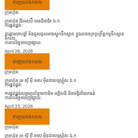
ទាញយកឯកសារ
ក្រុមហ៊ុន:
ក្រុមហ៊ុន ជីអេសប៊ី អេនជីនារីង ឯ.ក
ការផ្គត់ផ្គង់:
ការងារលាបថ្នាំ និងជួសជុលអាងស្តុកទឹកស្អាត ក្នុងរោងចក្រប្រព្រឹត្តកម្មទឹកស្អាត
ទឹកវិល
កាលបរិច្ឆេទចេញផ្សាយ:
April 28, 2026
ទាញយកឯកសារ
ក្រុមហ៊ុន:
ក្រុមហ៊ុន អេ ស៊ី អ៊ី អេស អ៊ិនដាសស្ទ្រៀស ឯ.ក
ការផ្គត់ផ្គង់:
ការផ្គត់ផ្គង់សម្ភារប្រព័ន្ធមេកានិច អគ្គីសនី និងមន្ទីរពិសោធន៍
កាលបរិច្ឆេទចេញផ្សាយ:
April 23, 2026
ទាញយកឯកសារ
ក្រុមហ៊ុន:
ក្រុមហ៊ុន អេ ស៊ី អ៊ី អេស អ៊ិនដាសស្ទ្រៀស ឯ.ក