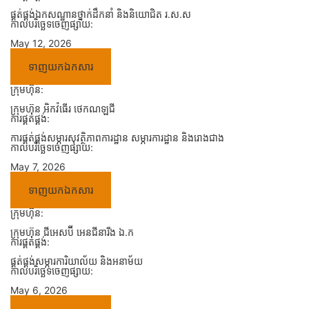
ផ្គត់ផ្គង់ឯកសណ្ឋានថ្នាក់ដឹកនាំ និងនិយោជិត រ.ស.ស
កាលបរិច្ឆេទចេញផ្សាយ:
May 12, 2026
ទាញយកឯកសារ
ក្រុមហ៊ុន:
ក្រុមហ៊ុន អិកវ៉ធើរ ថេកណឡជី
ការផ្គត់ផ្គង់:
ការផ្គត់ផ្គង់សម្ភារសុវត្ថិភាពការដ្ឋាន សម្ភារការដ្ឋាន និងរោងជាង
កាលបរិច្ឆេទចេញផ្សាយ:
May 7, 2026
ទាញយកឯកសារ
ក្រុមហ៊ុន:
ក្រុមហ៊ុន ជីអេសប៊ី អេនជីនារីង ឯ.ក
ការផ្គត់ផ្គង់:
ផ្គត់ផ្គង់សម្ភារការិយាល័យ និងអនាម័យ
កាលបរិច្ឆេទចេញផ្សាយ:
May 6, 2026