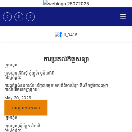
ការប្រគល់កិច្ចសន្យា
ក្រុមហ៊ុន:
ក្រុមហ៊ុន ភីធីស៊ី កុំព្យូទ័រ ខូអិលធីឌី
ការផ្គត់ផ្គង់:
ការផ្គត់ផ្គង់ឧបករណ៍ បរិក្ខារបច្ចេកទេសព័ត៌មានវិទ្យា និងទឹកថ្នាំបោះពុម្ភ។
កាលបរិច្ឆេទចេញផ្សាយ:
May 20, 2026
ទាញយកឯកសារ
ក្រុមហ៊ុន:
ក្រុមហ៊ុន ស៊ី ប៊្លែក វ៉ាយថ៍
ការផ្គត់ផ្គង់: