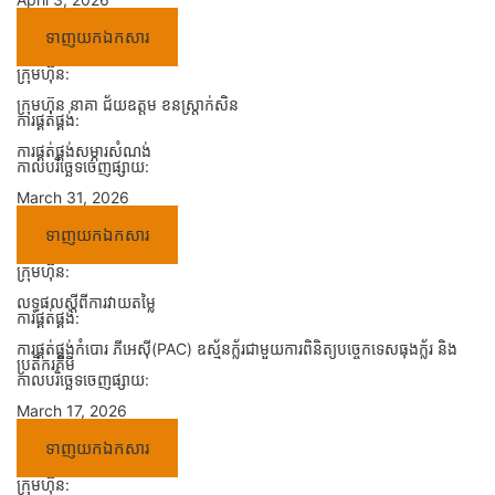
ទាញយកឯកសារ
ក្រុមហ៊ុន:
ក្រុមហ៊ុន នាគា ជ័យឧត្តម ខនស្ត្រាក់សិន
ការផ្គត់ផ្គង់:
ការផ្គត់ផ្គង់សម្ភារសំណង់
កាលបរិច្ឆេទចេញផ្សាយ:
March 31, 2026
ទាញយកឯកសារ
ក្រុមហ៊ុន:
លទ្ធផលស្តីពីការវាយតម្លៃ
ការផ្គត់ផ្គង់:
ការផ្គត់ផ្គង់កំបោរ ភីអេស៊ី(PAC) ឧស្ម័នក្ល័រជាមួយការពិនិត្យបច្ចេកទេសធុងក្ល័រ និង
ប្រតិករគីមី
កាលបរិច្ឆេទចេញផ្សាយ:
March 17, 2026
ទាញយកឯកសារ
ក្រុមហ៊ុន: