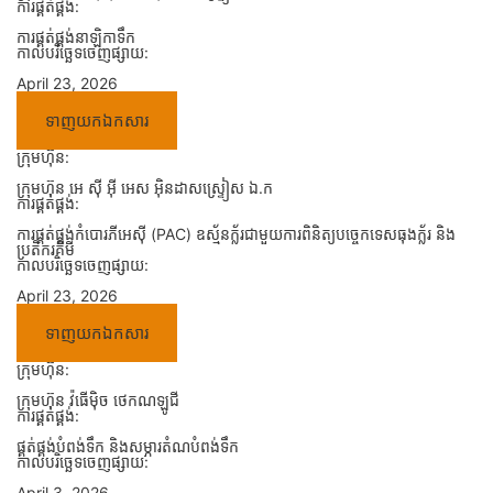
ការផ្គត់ផ្គង់:
ការផ្គត់ផ្គង់នាឡិកាទឹក
កាលបរិច្ឆេទចេញផ្សាយ:
April 23, 2026
ទាញយកឯកសារ
ក្រុមហ៊ុន:
ក្រុមហ៊ុន អេ ស៊ី អ៊ី អេស អ៊ិនដាសស្ទ្រៀស ឯ.ក
ការផ្គត់ផ្គង់:
ការផ្គត់ផ្គង់កំបោរភីអេស៊ី (PAC) ឧស្ម័នក្ល័រជាមួយការពិនិត្យបច្ចេកទេសធុងក្ល័រ និង
ប្រតិករគីមី
កាលបរិច្ឆេទចេញផ្សាយ:
April 23, 2026
ទាញយកឯកសារ
ក្រុមហ៊ុន:
ក្រុមហ៊ុន វ៉ធើម៉ិច ថេកណឡូជី
ការផ្គត់ផ្គង់:
ផ្គត់ផ្គង់បំពង់ទឹក និងសម្ភារតំណបំពង់ទឹក
កាលបរិច្ឆេទចេញផ្សាយ:
April 3, 2026