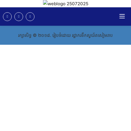
រក្សាសិទ្ធ​​​ ©​ ២០១៨​​​. រៀបចំដោយ រដ្ឋាករទឹកស្វយ័តសៀមរាប