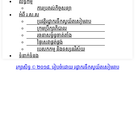
លទ្ធកម្ម
ការប្រគល់កិច្ចសន្យា
អំពី រ.ស.ស
ប្រវត្តិរដ្ឋាករទឹកស្វយ័តសៀមរាប
ក្រុមប្រឹក្សាភិបាល
រចនាសម្ព័ន្ធចាត់តាំង
ផ្ទៃសេវាផ្គត់ផ្គង់
បេសកកម្ម និងទស្សនវិស័យ
ទំនាក់ទំនង
រក្សាសិទ្ធ​​​ ©​ ២០១៨​​​. រៀបចំដោយ រដ្ឋាករទឹកស្វយ័តសៀមរាប