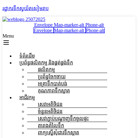
រដ្ឋាករទឹកស្វយ័តសៀមរាប
Envelope
Map-marker-alt
Phone-alt
Envelope
Map-marker-alt
Phone-alt
Menu
ទំព័រដើម
ប្រព័ន្ធផលិតកម្ម និងផ្គត់ផ្គង់ទឹក
ផលិតកម្ម
ប្រព័ន្ធចែកចាយ
អត្រាទឹកបាត់បង់
គុណភាពទឹកស្អាត
អាជីវកម្ម
សេវាអតិថិជន
ចំនួនអតិថិជន
សេវាភ្ជាប់បណ្តាញទឹកចូលផ្ទះ
តារាងតំលៃទឹក
ពាក្យស្នើសុំជាវទឹកស្អាត