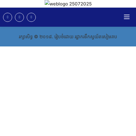
រក្សាសិទ្ធ​​​ ©​ ២០១៨​​​. រៀបចំដោយ រដ្ឋាករទឹកស្វយ័តសៀមរាប