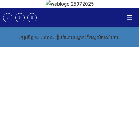
រក្សាសិទ្ធ​​​ ©​ ២០១៨​​​. រៀបចំដោយ រដ្ឋាករទឹកស្វយ័តសៀមរាប